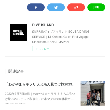
DIVE ISLAND
南紀大島ダイブアイランド SCUBA DIVING
SERVICE｜Kii Oshima Go on First Voyage.
Since1994 NANKI｜JAPAN
フォロー
関連記事
「わかやま☆キラリ ええもん見つけ旅2023」（テレビ和歌山）に本マグロ養殖体験ガイドとして出演させて頂きました。
2023年7月7日放送｜わかやま☆キラリ ええもん見つ
け旅2023（テレビ和歌山）に本マグロ養殖体験ガ…
2023.07.06 15:00