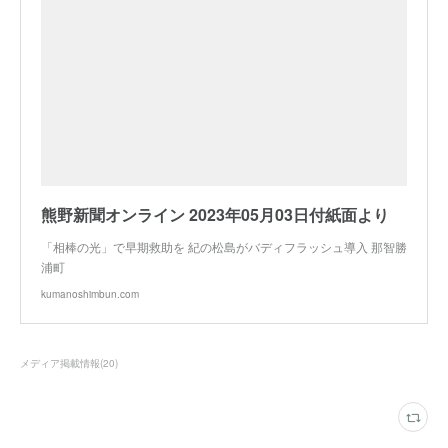
熊野新聞オンライン 2023年05月03日付紙面より
「相棒の光」で早期救助を 紀の松島がバディフラッシュ導入 那智勝
浦町
kumanoshimbun.com
メディア掲載情報
(
20
)